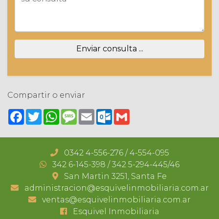
Enviar consulta ...
Compartir o enviar
Facebook
Twitter
WhatsApp
Message
Email
Outlook.com
Gmail
0342 4-556-276 / 4-554-095
342 6-145-398 / 342 5-294-445/46
San Martin 3251, Santa Fe
administracion@esquivelinmobiliaria.com.ar
ventas@esquivelinmobiliaria.com.ar
Esquivel Inmobiliaria