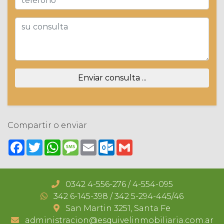
Enviar consulta ...
Compartir o enviar
Facebook
Twitter
WhatsApp
Message
Email
Outlook.com
Gmail
0342 4-556-276 / 4-554-095
342 6-145-398 / 342 5-294-445/46
San Martin 3251, Santa Fe
administracion@esquivelinmobiliaria.com.ar