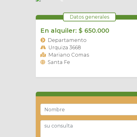
Anterior
E
N
A
L
Q
U
I
L
E
R
Datos generales
En alquiler: $ 650.000
Departamento
Urquiza 3668
Mariano Comas
Santa Fe